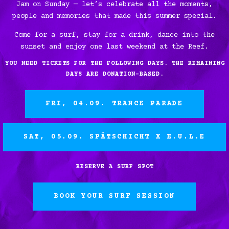
Jam on Sunday — let’s celebrate all the moments,
people and memories that made this summer special.
Come for a surf, stay for a drink, dance into the
sunset and enjoy one last weekend at the Reef.
YOU NEED TICKETS FOR THE FOLLOWING DAYS. THE REMAINING
DAYS ARE DONATION-BASED.
FRI, 04.09. TRANCE PARADE
SAT, 05.09. SPÄTSCHICHT X E.U.L.E
RESERVE A SURF SPOT
BOOK YOUR SURF SESSION